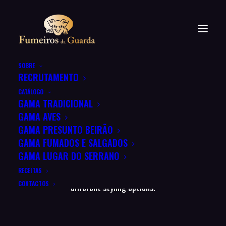
SOBRE
RECRUTAMENTO
CATÁLOGO
GAMA TRADICIONAL
Contact Forms
GAMA AVES
GAMA PRESUNTO BEIRÃO
GAMA FUMADOS E SALGADOS
GAMA LUGAR DO SERRANO
The Contact Form module lets you easily add your
Contact Form 7 forms into any area of your page with
RECEITAS
CONTACTOS
different styling options.